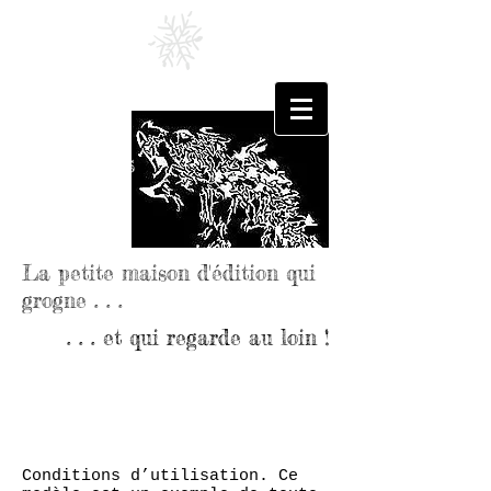
L'Ire
de l'Ours
Editions
La petite maison d'édition qui
grogne . . .
. . . et qui regarde au loin !
CONDITIONS
D’UTILISATION
Conditions d’utilisation. Ce